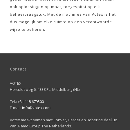
ook oplossingen op maat, toegespitst op elk
beheervraagstuk. Met de machines van Votex is het
dus mogelijk om elke ruimte op een verantwoorde
wijze te beheren.
Contact
VOTEX
Herculesweg 6, 4338 PL, Middelburg (NL)
Tel.:
+31 118 679500
E-mail:
info@votex.com
Votex maakt samen met Conver, Herder en Roberine deel uit
van Alamo Group The Netherlands.